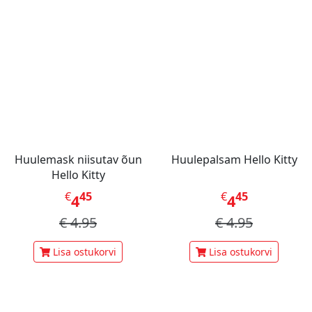
Huulemask niisutav õun
Huulepalsam Hello Kitty
Hello Kitty
€
45
€
45
4
4
€
4.95
€
4.95
Lisa ostukorvi
Lisa ostukorvi