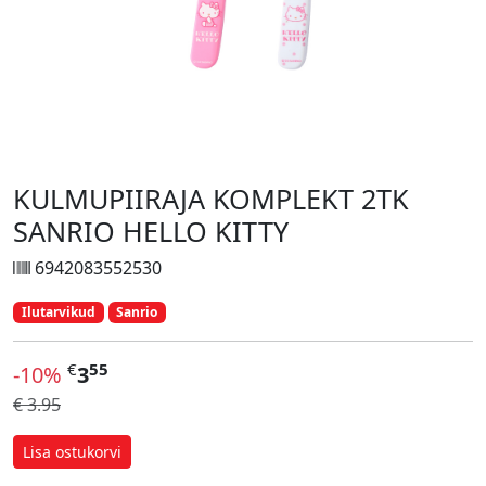
KULMUPIIRAJA KOMPLEKT 2TK
SANRIO HELLO KITTY
6942083552530
Ilutarvikud
Sanrio
€
55
-10%
3
€ 3.95
Lisa ostukorvi