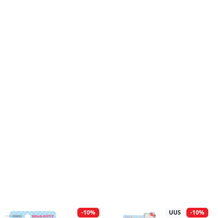
-10%
UUS
-10%