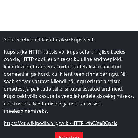
Sellel veebilehel kasutatakse küpsiseid.
Küpsis (ka HTTP-küpsis või küpsisefail, inglise keeles
cookie, HTTP cookie) on tekstikujuline andmeplokk
kliendi veebibrauseris, mida saadetakse määratud
domeenile iga kord, kui klient teeb sinna päringu. Nii
saab server vastava kliendi päringu eristada teiste
omadest ja pakkuda talle isikupärastatud andmeid.
Küpsiseid võib kasutada veebilehtedele sisselogimiseks,
eelistuste salvestamiseks ja ostukorvi sisu
meelespidamiseks.
https://et.wikipedia.org/wiki/HTTP-k%C3%BCpsis
Nõustun