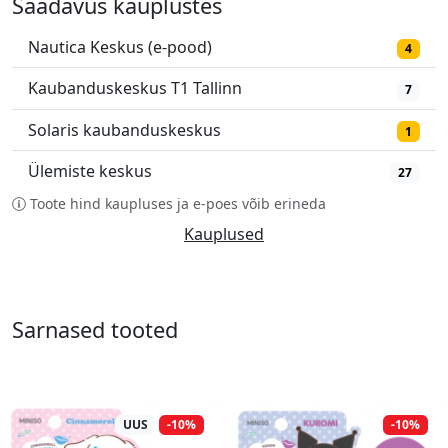
Saadavus kauplustes
Nautica Keskus (e-pood)
4
Kaubanduskeskus T1 Tallinn
7
Solaris kaubanduskeskus
1
Ülemiste keskus
27
Toote hind kaupluses ja e-poes võib erineda
Kauplused
Sarnased tooted
UUS
-10%
-10%