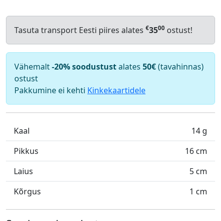
€
00
Tasuta transport Eesti piires alates
35
ostust!
Vähemalt
-20% soodustust
alates
50€
(tavahinnas)
ostust
Pakkumine ei kehti
Kinkekaartidele
Kaal
14 g
Pikkus
16 cm
Laius
5 cm
Kõrgus
1 cm