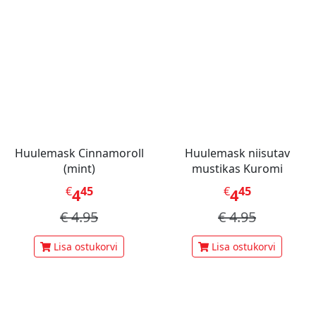
Huulemask Cinnamoroll
Huulemask niisutav
(mint)
mustikas Kuromi
€
45
€
45
4
4
€
4.95
€
4.95
Lisa ostukorvi
Lisa ostukorvi