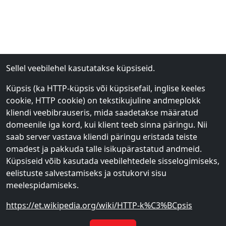
Sellel veebilehel kasutatakse küpsiseid.
Kunstripsmed 1 paar
Kunstripsmed 1 paar
Küpsis (ka HTTP-küpsis või küpsisefail, inglise keeles
cookie, HTTP cookie) on tekstikujuline andmeplokk
€
65
€
65
2
2
kliendi veebibrauseris, mida saadetakse määratud
domeenile iga kord, kui klient teeb sinna päringu. Nii
€
2.95
€
2.95
saab server vastava kliendi päringu eristada teiste
omadest ja pakkuda talle isikupärastatud andmeid.
Lisa ostukorvi
Lisa ostukorvi
Küpsiseid võib kasutada veebilehtedele sisselogimiseks,
eelistuste salvestamiseks ja ostukorvi sisu
meelespidamiseks.
https://et.wikipedia.org/wiki/HTTP-k%C3%BCpsis