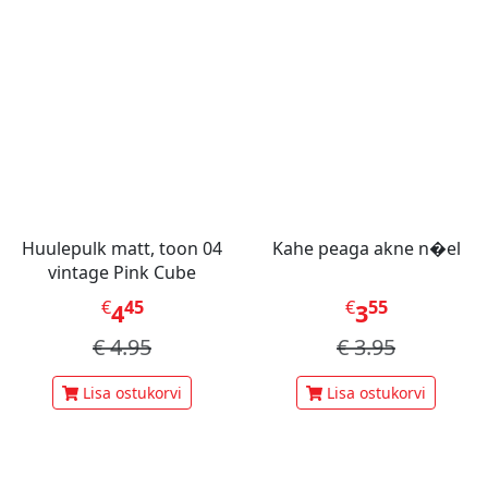
Huulepulk matt, toon 04
Kahe peaga akne n�el
vintage Pink Cube
€
45
€
55
4
3
€
4.95
€
3.95
Lisa ostukorvi
Lisa ostukorvi