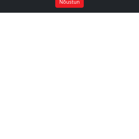
Nõustun
-10%
-10%