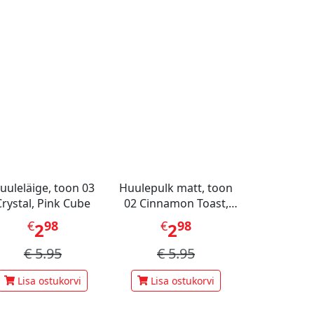
uuleläige, toon 03
Huulepulk matt, toon
Crystal, Pink Cube
02 Cinnamon Toast,
Pink Cube
€
98
€
98
2
2
€
5.95
€
5.95
Lisa ostukorvi
Lisa ostukorvi