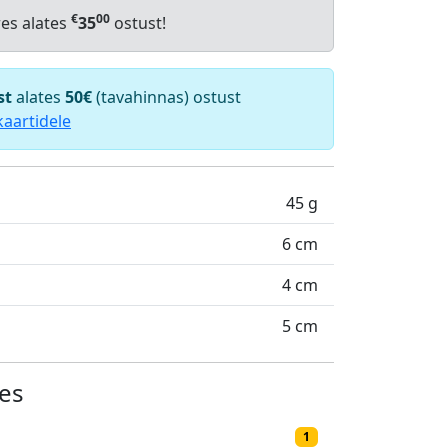
€
00
res alates
35
ostust!
st
alates
50€
(tavahinnas) ostust
kaartidele
45 g
6 cm
4 cm
5 cm
es
1