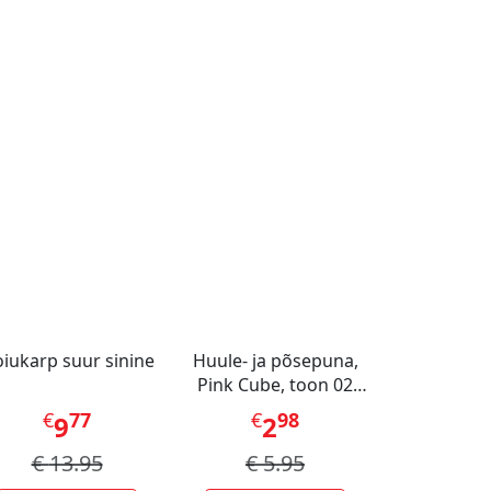
iukarp suur sinine
Huule- ja põsepuna,
Pink Cube, toon 02
Roosa
€
77
€
98
9
2
€
13.95
€
5.95