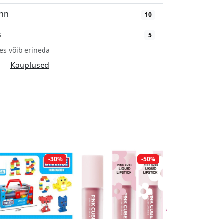
inn
10
s
5
es võib erineda
Kauplused
-30%
-50%