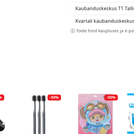
Kaubanduskeskus T1 Tall
Kvartali kaubanduskesku
Toote hind kaupluses ja e-po
%
-50%
-50%