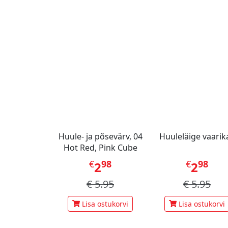
Huule- ja põsevärv, 04
Huuleläige vaar
Hot Red, Pink Cube
€
98
€
98
2
2
€
5.95
€
5.95
Lisa ostukorvi
Lisa ostukorvi