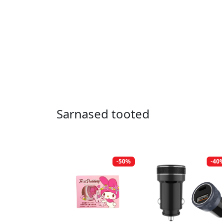
Sarnased tooted
-50%
-40