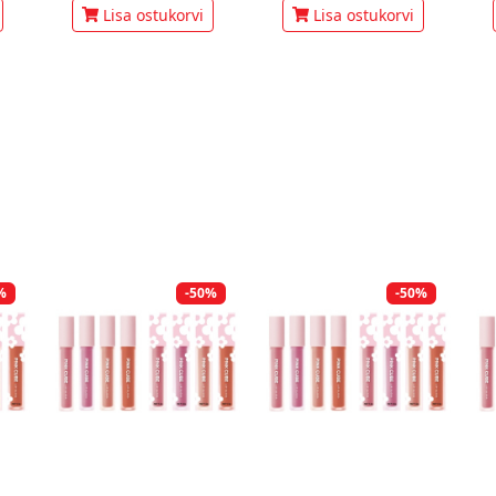
Lisa ostukorvi
Lisa ostukorvi
%
-50%
-50%