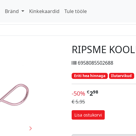
d
Bränd
Kinkekaardid
Tule tööle
RIPSME KOOL
6958085502688
Eriti hea hinnaga
Ilutarvikud
€
98
-50%
2
€ 5.95
Lisa ostukorvi
Next