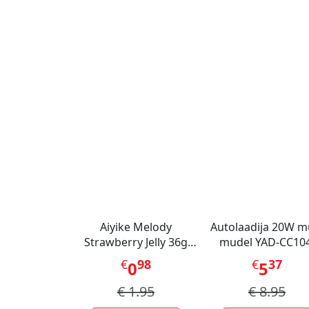
Aiyike Melody
Autolaadija 20W m
Strawberry Jelly 36g
mudel YAD-CC104
CHN
Metal
€
98
€
37
0
5
€
1.95
€
8.95