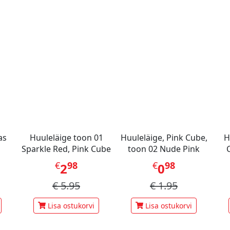
ikas
Huuleläige toon 01
Huuleläige, Pink Cube,
H
Sparkle Red, Pink Cube
toon 02 Nude Pink
€
98
€
98
2
0
€
5.95
€
1.95
Lisa ostukorvi
Lisa ostukorvi