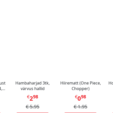
ust
Hambaharjad 3tk,
Hiirematt (One Piece,
Ho
,
värvus hallid
Chopper)
€
98
€
98
2
0
€
5.95
€
1.95