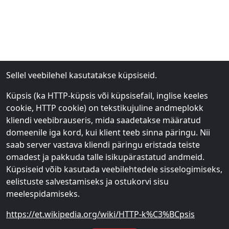
Sellel veebilehel kasutatakse küpsiseid.
Küpsis (ka HTTP-küpsis või küpsisefail, inglise keeles
cookie, HTTP cookie) on tekstikujuline andmeplokk
kliendi veebibrauseris, mida saadetakse määratud
domeenile iga kord, kui klient teeb sinna päringu. Nii
saab server vastava kliendi päringu eristada teiste
omadest ja pakkuda talle isikupärastatud andmeid.
Küpsiseid võib kasutada veebilehtedele sisselogimiseks,
eelistuste salvestamiseks ja ostukorvi sisu
meelespidamiseks.
https://et.wikipedia.org/wiki/HTTP-k%C3%BCpsis