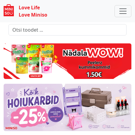
Love Life
Love Miniso