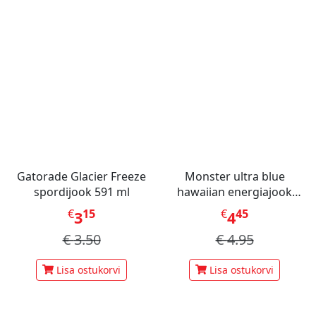
Gatorade Glacier Freeze
Monster ultra blue
spordijook 591 ml
hawaiian energiajook
473ml
€
15
€
45
3
4
€
3.50
€
4.95
Lisa ostukorvi
Lisa ostukorvi