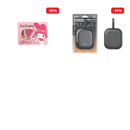
-50%
-10%