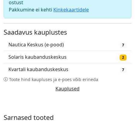
ostust
Pakkumine ei kehti
Kinkekaartidele
Saadavus kauplustes
Nautica Keskus (e-pood)
7
Solaris kaubanduskeskus
2
Kvartali kaubanduskeskus
7
Toote hind kaupluses ja e-poes võib erineda
Kauplused
Sarnased tooted