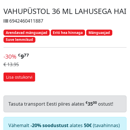
VAHUPÜSTOL 36 ML LAHUSEGA HAI
6942460411887
Arendavad mänguasjad
Eriti hea hinnaga
Mänguasjad
Suve lemmikud
€
77
-30%
9
€ 13.95
Lisa ostukorvi
€
00
Tasuta transport Eesti piires alates
35
ostust!
Vähemalt
-20% soodustust
alates
50€
(tavahinnas)