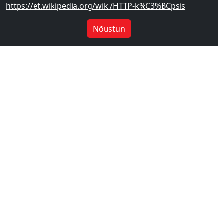
https://et.wikipedia.org/wiki/HTTP-k%C3%BCpsis
Nõustun
Akupank 9000 mAh 4
Autolaadija 20W must
kaabliga mudel C108 must
mudel YAD-CC104, Metal