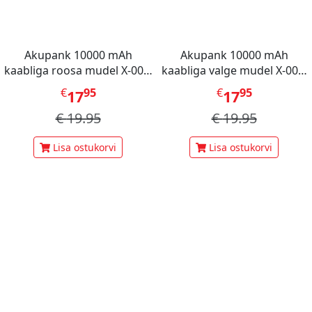
Akupank 10000 mAh
Akupank 10000 mAh
kaabliga roosa mudel X-001,
kaabliga valge mudel X-001,
Mini Berry
Mini Berry
€
95
€
95
17
17
€
19.95
€
19.95
Lisa ostukorvi
Lisa ostukorvi