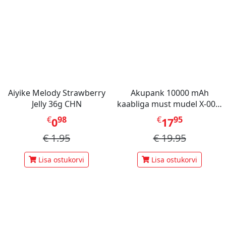
Aiyike Melody Strawberry
Akupank 10000 mAh
Jelly 36g CHN
kaabliga must mudel X-001,
Mini Berry
€
98
€
95
0
17
€
1.95
€
19.95
Lisa ostukorvi
Lisa ostukorvi