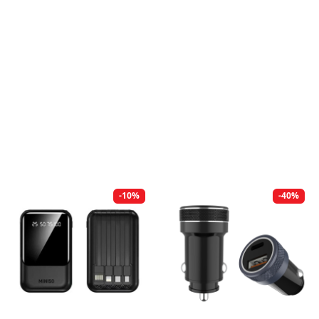
-10%
-40%