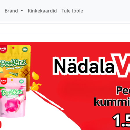
d
Bränd
Kinkekaardid
Tule tööle