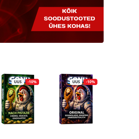
UUS
-10%
UUS
-10%
UUS