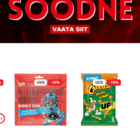
%
UUS
-10%
UUS
-10%