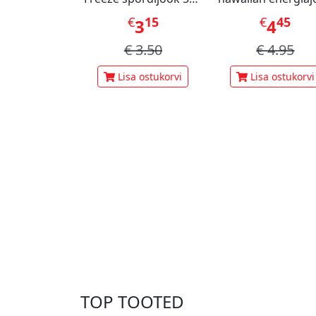
ml
473ml
€
15
€
45
3
4
€
3.50
€
4.95
Lisa ostukorvi
Lisa ostukorvi
TOP TOOTED