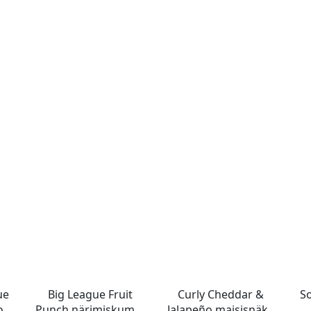
ue
Big League Fruit
Curly Cheddar &
S
ook
Punch närimiskumm
Jalapeño maisisnäkk