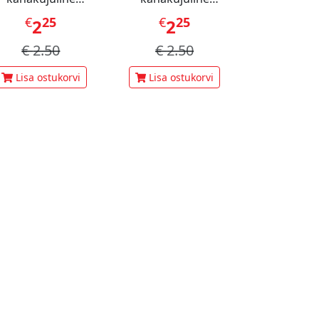
staatsiamaius 60 g
šokolaadimaius 60 g
€
25
€
25
€
1
2
2
3
€
2.50
€
2.50
€
3.
Lisa ostukorvi
Lisa ostukorvi
Lisa ost