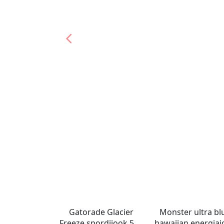
Gatorade Glacier
Monster ultra bl
Freeze spordijook 591
hawaiian energiaj