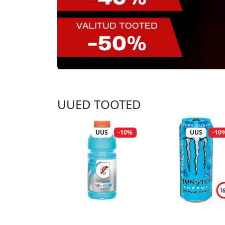
UUED TOOTED
UUS
-10%
UUS
-10