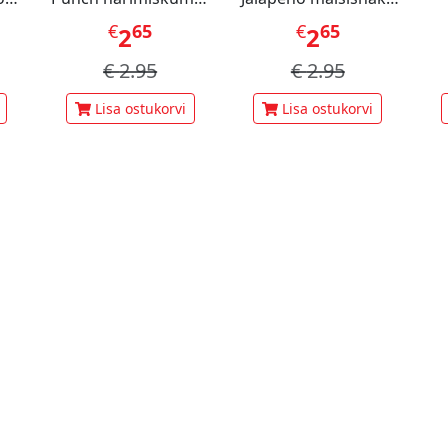
60 g
70 g
pi
€
65
€
65
2
2
€
2.95
€
2.95
Lisa ostukorvi
Lisa ostukorvi