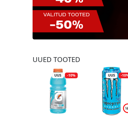
UUED TOOTED
UUS
-10%
UUS
-10