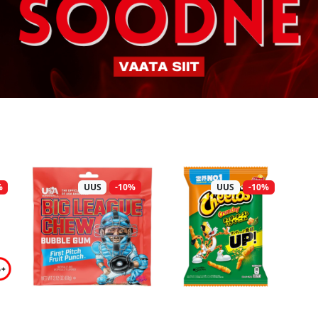
%
UUS
-10%
UUS
-10%