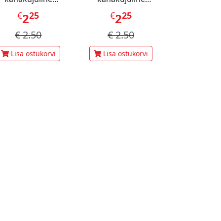
staatsiamaius 60 g
šokolaadimaius 60 g
€
25
€
25
€
1
2
2
3
€
2.50
€
2.50
€
3.
Lisa ostukorvi
Lisa ostukorvi
Lisa ost