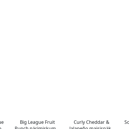
ue
Big League Fruit
Curly Cheddar &
S
ook
Punch närimiskumm
Jalapeño maisisnäkk