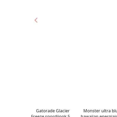
Gatorade Glacier
Monster ultra bl
Freeze spordijook 591
hawaiian energiaj