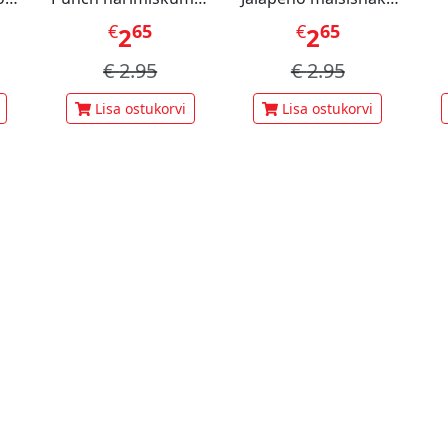
60 g
70 g
pi
€
65
€
65
2
2
€
2.95
€
2.95
Lisa ostukorvi
Lisa ostukorvi