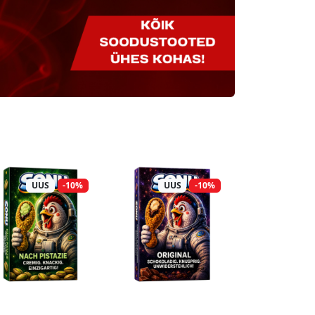
UUS
-10%
UUS
-10%
UUS