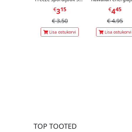
ml
473ml
€
15
€
45
3
4
€
3.50
€
4.95
Lisa ostukorvi
Lisa ostukorvi
TOP TOOTED