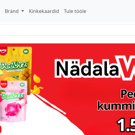
d
Bränd
Kinkekaardid
Tule tööle