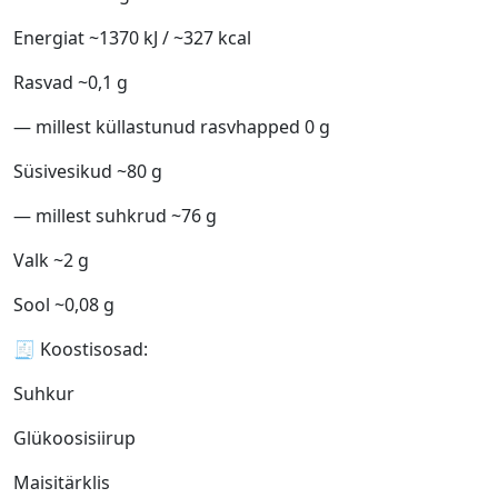
Energiat ~1370 kJ / ~327 kcal
Rasvad ~0,1 g
— millest küllastunud rasvhapped 0 g
Süsivesikud ~80 g
— millest suhkrud ~76 g
Valk ~2 g
Sool ~0,08 g
🧾 Koostisosad:
Suhkur
Glükoosisiirup
Maisitärklis