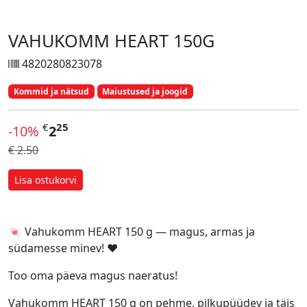
VAHUKOMM HEART 150G
4820280823078
Kommid ja nätsud
Maiustused ja joogid
€
25
-10%
2
€ 2.50
Lisa ostukorvi
🍬 Vahukomm HEART 150 g — magus, armas ja
südamesse minev! ❤️
Too oma päeva magus naeratus!
Vahukomm HEART 150 g on pehme, pilkupüüdev ja täis