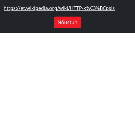
https://et.wikipedia.org/wiki/HTTP-k%C3%BCpsis
Nõustun