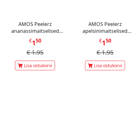
AMOS Peelerz
AMOS Peelerz
ananassimaitselised
apelsinimaitselised
kummikommid 65 g
kummikommid 65 g
€
50
€
50
1
1
€
1.95
€
1.95
Lisa ostukorvi
Lisa ostukorvi