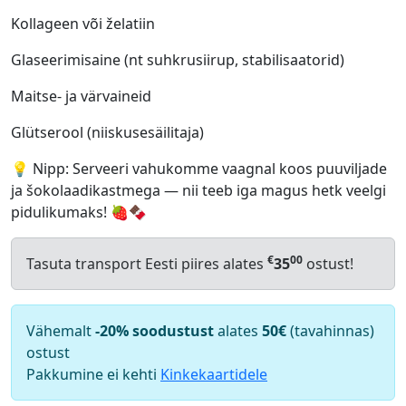
Kollageen või želatiin
Glaseerimisaine (nt suhkrusiirup, stabilisaatorid)
Maitse- ja värvaineid
Glütserool (niiskusesäilitaja)
💡 Nipp: Serveeri vahukomme vaagnal koos puuviljade
ja šokolaadikastmega — nii teeb iga magus hetk veelgi
pidulikumaks! 🍓🍫
€
00
Tasuta transport Eesti piires alates
35
ostust!
Vähemalt
-20% soodustust
alates
50€
(tavahinnas)
ostust
Pakkumine ei kehti
Kinkekaartidele