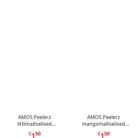
AMOS Peelerz
AMOS Peelerz
litšimaitselised
mangomaitselised
kummikommid 65 g
kummikommid 65 g
€
50
€
50
1
1