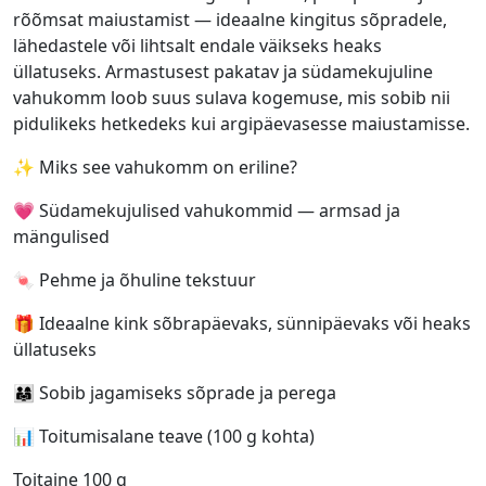
rõõmsat maiustamist — ideaalne kingitus sõpradele,
lähedastele või lihtsalt endale väikseks heaks
üllatuseks. Armastusest pakatav ja südamekujuline
vahukomm loob suus sulava kogemuse, mis sobib nii
pidulikeks hetkedeks kui argipäevasesse maiustamisse.
✨ Miks see vahukomm on eriline?
💗 Südamekujulised vahukommid — armsad ja
mängulised
🍬 Pehme ja õhuline tekstuur
🎁 Ideaalne kink sõbrapäevaks, sünnipäevaks või heaks
üllatuseks
👨‍👩‍👧 Sobib jagamiseks sõprade ja perega
📊 Toitumisalane teave (100 g kohta)
Toitaine 100 g