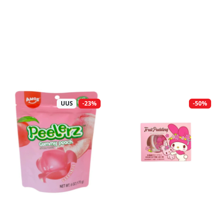
UUS
-23%
-50%