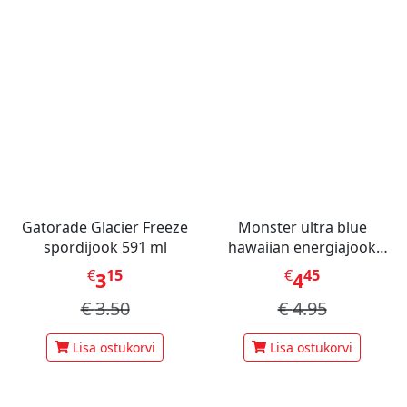
Gatorade Glacier Freeze
Monster ultra blue
spordijook 591 ml
hawaiian energiajook
473ml
€
15
€
45
3
4
€
3.50
€
4.95
Lisa ostukorvi
Lisa ostukorvi