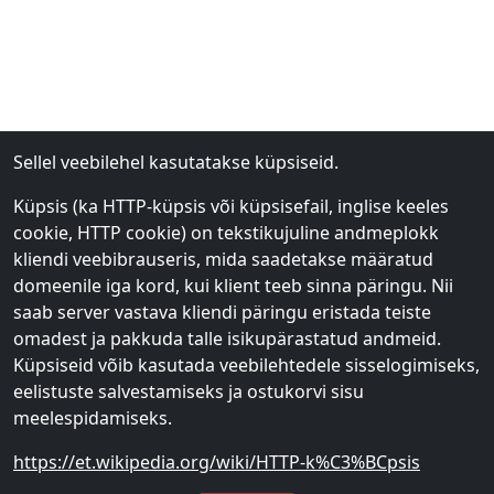
Sellel veebilehel kasutatakse küpsiseid.
Küpsis (ka HTTP-küpsis või küpsisefail, inglise keeles
cookie, HTTP cookie) on tekstikujuline andmeplokk
kliendi veebibrauseris, mida saadetakse määratud
domeenile iga kord, kui klient teeb sinna päringu. Nii
saab server vastava kliendi päringu eristada teiste
omadest ja pakkuda talle isikupärastatud andmeid.
Küpsiseid võib kasutada veebilehtedele sisselogimiseks,
eelistuste salvestamiseks ja ostukorvi sisu
meelespidamiseks.
https://et.wikipedia.org/wiki/HTTP-k%C3%BCpsis