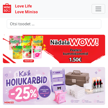
Love Life
Love Miniso