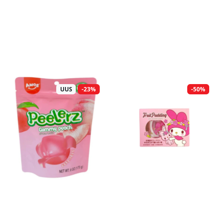
UUS
-23%
-50%