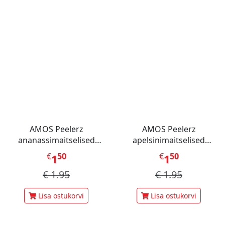
AMOS Peelerz
AMOS Peelerz
ananassimaitselised
apelsinimaitselised
kummikommid 65 g
kummikommid 65 g
€
50
€
50
1
1
€
1.95
€
1.95
Lisa ostukorvi
Lisa ostukorvi