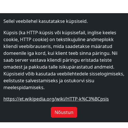
Sellel veebilehel kasutatakse küpsiseid.
Küpsis (ka HTTP-küpsis või küpsisefail, inglise keeles
cookie, HTTP cookie) on tekstikujuline andmeplokk
kliendi veebibrauseris, mida saadetakse määratud
domeenile iga kord, kui klient teeb sinna päringu. Nii
saab server vastava kliendi päringu eristada teiste
omadest ja pakkuda talle isikupärastatud andmeid.
Küpsiseid võib kasutada veebilehtedele sisselogimiseks,
eelistuste salvestamiseks ja ostukorvi sisu
meelespidamiseks.
https://et.wikipedia.org/wiki/HTTP-k%C3%BCpsis
Nõustun