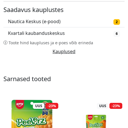
Saadavus kauplustes
Nautica Keskus (e-pood)
2
Kvartali kaubanduskeskus
6
Toote hind kaupluses ja e-poes võib erineda
Kauplused
Sarnased tooted
UUS
-23%
UUS
-23%