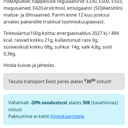
PIIMApulber, happesuse regulaatorid: E330, E500, E503,
magusained: E420,erütritool, emulgaator (SOJAletsitiin)
maitse- ja lõhnaained. Parim enne 12 kuu jooksul
arvates pakendile trükitud tootmiskuupäevast.
Toiteväärtus100g kohta: energiasisaldus 2027 kJ / 484
kcal, rasvad kokku 21g, küllastunud rasv 0g,
süsivesikud kokku 68g, suhkur 14g, valk 4,8g, sool
0,36g.
Hoida kuivas ja jahedas.
€
00
Tasuta transport Eesti piires alates
35
ostust!
Vähemalt
-20% soodustust
alates
50€
(tavahinnas)
ostust
Pakkumine ei kehti
Kinkekaartidele