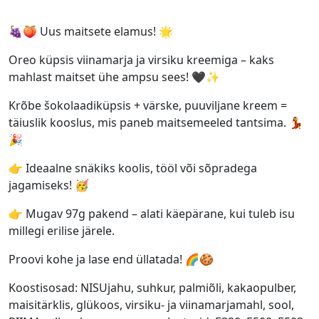
🍇🍑 Uus maitsete elamus! 🌟
Oreo küpsis viinamarja ja virsiku kreemiga – kaks
mahlast maitset ühe ampsu sees! 🖤✨
Krõbe šokolaadiküpsis + värske, puuviljane kreem =
täiuslik kooslus, mis paneb maitsemeeled tantsima. 💃
🎉
👉 Ideaalne snäkiks koolis, tööl või sõpradega
jagamiseks! 🥳
👉 Mugav 97g pakend – alati käepärane, kui tuleb isu
millegi erilise järele.
Proovi kohe ja lase end üllatada! 🌈🍪
Koostisosad: NISUjahu, suhkur, palmiõli, kakaopulber,
maisitärklis, glükoos, virsiku- ja viinamarjamahl, sool,