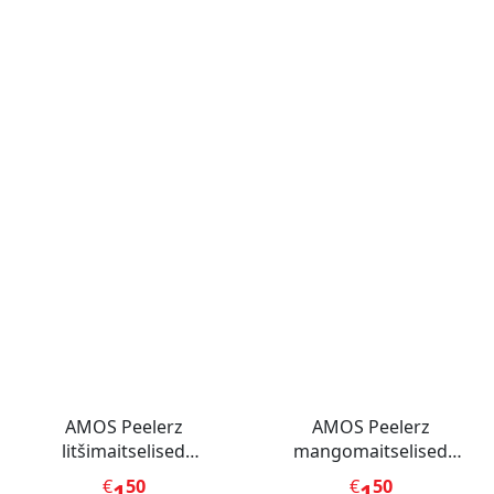
AMOS Peelerz
AMOS Peelerz
litšimaitselised
mangomaitselised
kummikommid 65 g
kummikommid 65 g
€
50
€
50
1
1