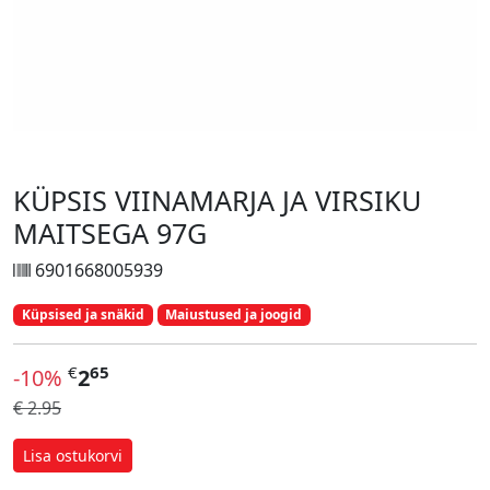
KÜPSIS VIINAMARJA JA VIRSIKU
MAITSEGA 97G
6901668005939
Küpsised ja snäkid
Maiustused ja joogid
€
65
-10%
2
€ 2.95
Lisa ostukorvi