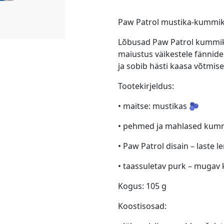
Paw Patrol mustika-kummi
Lõbusad Paw Patrol kummi
maiustus väikestele fännid
ja sobib hästi kaasa võtmis
Tootekirjeldus:
• maitse: mustikas 🫐
• pehmed ja mahlased ku
• Paw Patrol disain – laste
• taassuletav purk – mugav
Kogus: 105 g
Koostisosad: