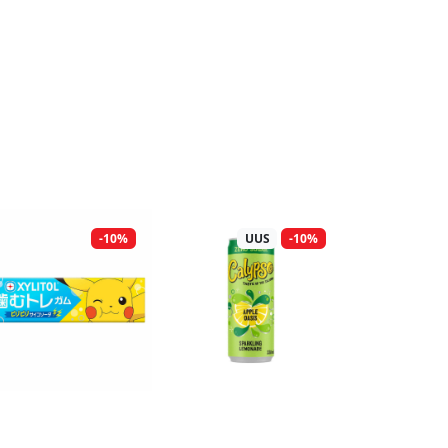
-10%
UUS
-10%