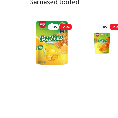
Sarnased tooted
UUS
-23%
UUS
-23