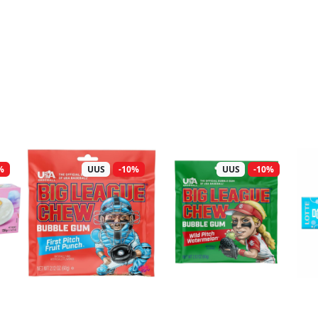
%
UUS
-10%
UUS
-10%