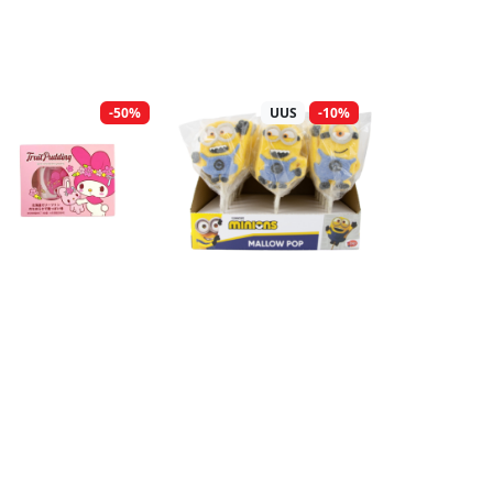
-50%
UUS
-10%