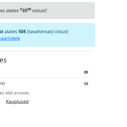
€
00
res alates
35
ostust!
st
alates
50€
(tavahinnas) ostust
kaartidele
es
20
inn
13
es võib erineda
Kauplused