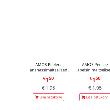
AMOS Peelerz
AMOS Peelerz
ananassimaitselised
apelsinimaitselis
kummikommid 65 g
kummikommid 65
€
50
€
50
1
1
€
1.95
€
1.95
Lisa ostukorvi
Lisa ostukorvi