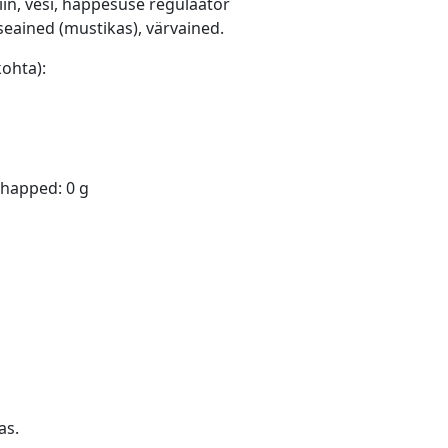
tiin, vesi, happesuse regulaator
seained (mustikas), värvained.
kohta):
l
happed: 0 g
as.