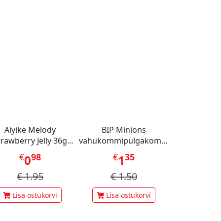
Aiyike Melody
BIP Minions
trawberry Jelly 36g
vahukommipulgakomm
CHN
45 g
€
98
€
35
0
1
€
1.95
€
1.50
Lisa ostukorvi
Lisa ostukorvi