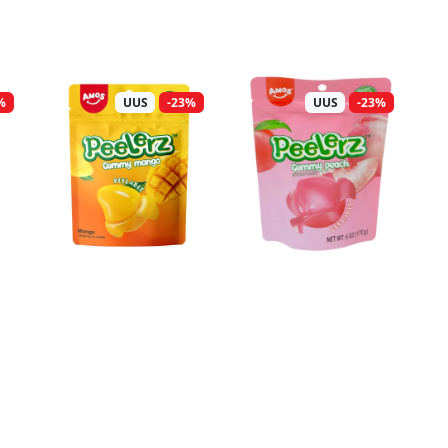
%
UUS
-23%
UUS
-23%