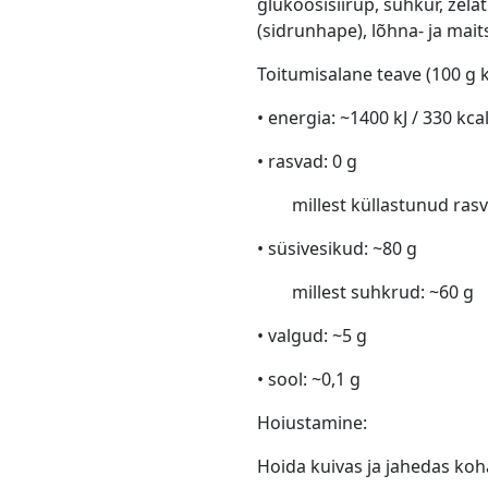
glükoosisiirup, suhkur, žela
(sidrunhape), lõhna- ja mait
Toitumisalane teave (100 g 
• energia: ~1400 kJ / 330 kca
• rasvad: 0 g
millest küllastunud rasv
• süsivesikud: ~80 g
millest suhkrud: ~60 g
• valgud: ~5 g
• sool: ~0,1 g
Hoiustamine:
Hoida kuivas ja jahedas koh