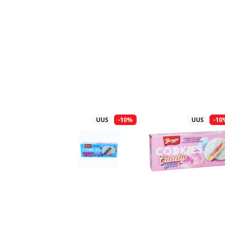
UUS
-10%
UUS
-10