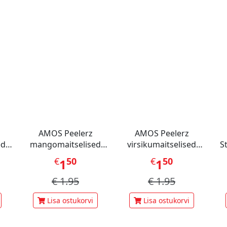
AMOS Peelerz
AMOS Peelerz
ed
mangomaitselised
virsikumaitselised
S
 g
kummikommid 65 g
kummikommid 65 g
€
50
€
50
1
1
€
1.95
€
1.95
Lisa ostukorvi
Lisa ostukorvi