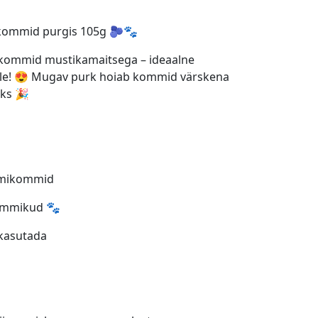
kommid purgis 105g 🫐🐾
kommid mustikamaitsega – ideaalne
ele! 😍 Mugav purk hoiab kommid värskena
eks 🎉
mmikommid
 lemmikud 🐾
 kasutada