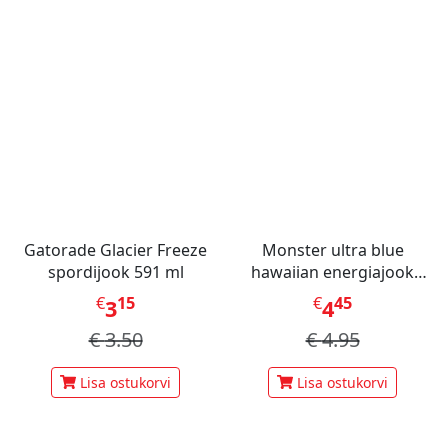
Gatorade Glacier Freeze
Monster ultra blue
spordijook 591 ml
hawaiian energiajook
473ml
€
15
€
45
3
4
€
3.50
€
4.95
Lisa ostukorvi
Lisa ostukorvi