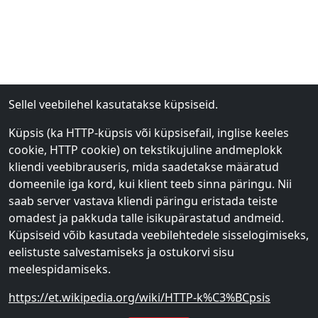
Sellel veebilehel kasutatakse küpsiseid.
Küpsis (ka HTTP-küpsis või küpsisefail, inglise keeles
cookie, HTTP cookie) on tekstikujuline andmeplokk
kliendi veebibrauseris, mida saadetakse määratud
domeenile iga kord, kui klient teeb sinna päringu. Nii
saab server vastava kliendi päringu eristada teiste
omadest ja pakkuda talle isikupärastatud andmeid.
Küpsiseid võib kasutada veebilehtedele sisselogimiseks,
eelistuste salvestamiseks ja ostukorvi sisu
meelespidamiseks.
https://et.wikipedia.org/wiki/HTTP-k%C3%BCpsis