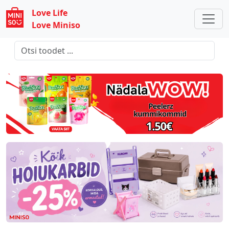
Love Life
Love Miniso