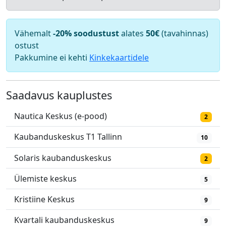
Vähemalt
-20% soodustust
alates
50€
(tavahinnas)
ostust
Pakkumine ei kehti
Kinkekaartidele
Saadavus kauplustes
Nautica Keskus (e-pood)
2
Kaubanduskeskus T1 Tallinn
10
Solaris kaubanduskeskus
2
Ülemiste keskus
5
Kristiine Keskus
9
Kvartali kaubanduskeskus
9