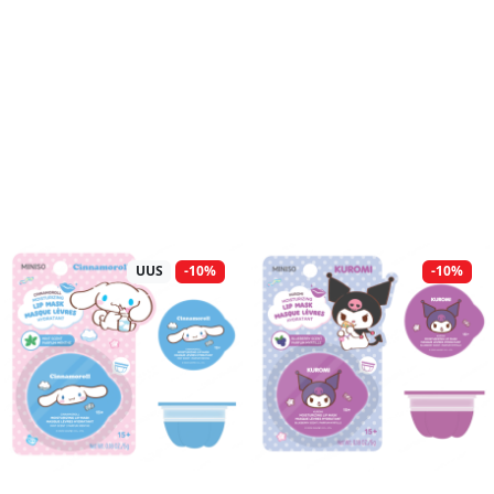
UUS
-10%
-10%