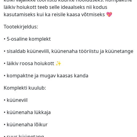
läikiv hoiukott teeb selle ideaalseks nii kodus
kasutamiseks kui ka reisile kaasa võtmiseks 💖
Tootekirjeldus:
• 5-osaline komplekt
• sisaldab küüneviili, küünenaha tööriistu ja küünetange
• läikiv roosa hoiukott ✨
• kompaktne ja mugav kaasas kanda
Komplekti kuulub:
• küüneviil
• küünenaha lükkaja
• küünenaha lõikur
• suur küünetang