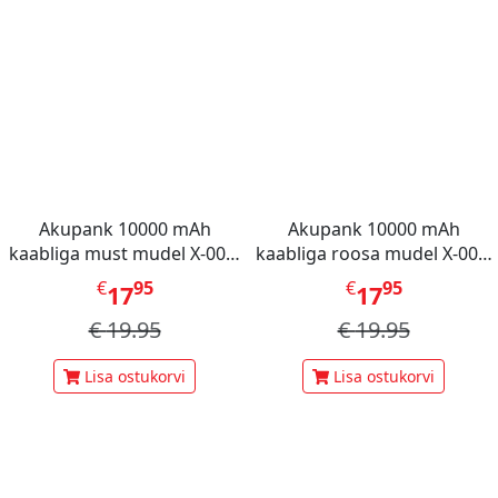
Akupank 10000 mAh
Akupank 10000 mAh
kaabliga must mudel X-001,
kaabliga roosa mudel X-001,
Mini Berry
Mini Berry
€
95
€
95
17
17
€
19.95
€
19.95
Lisa ostukorvi
Lisa ostukorvi