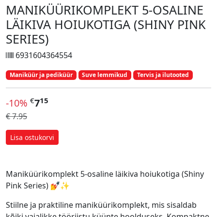
MANIKÜÜRIKOMPLEKT 5-OSALINE
LÄIKIVA HOIUKOTIGA (SHINY PINK
SERIES)
6931604364554
Maniküür ja pediküür
Suve lemmikud
Tervis ja ilutooted
€
15
-10%
7
€ 7.95
Lisa ostukorvi
Maniküürikomplekt 5-osaline läikiva hoiukotiga (Shiny
Pink Series) 💅✨
Stiilne ja praktiline maniküürikomplekt, mis sisaldab
kõiki vajalikke tööriistu küünte hoolduseks. Kompaktne