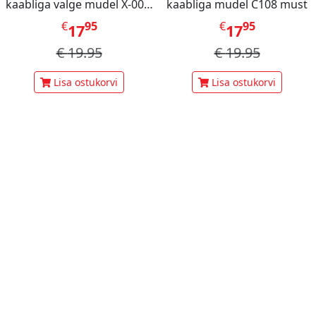
kaabliga valge mudel X-001,
kaabliga mudel C108 must
Mini Berry
€
95
€
95
17
17
€
19.95
€
19.95
Lisa ostukorvi
Lisa ostukorvi