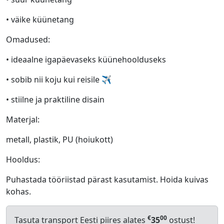
• väike küünetang
Omadused:
• ideaalne igapäevaseks küünehoolduseks
• sobib nii koju kui reisile ✈️
• stiilne ja praktiline disain
Materjal:
metall, plastik, PU (hoiukott)
Hooldus:
Puhastada tööriistad pärast kasutamist. Hoida kuivas
kohas.
€
00
Tasuta transport Eesti piires alates
35
ostust!