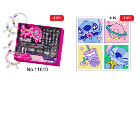
-10%
UUS
-10%