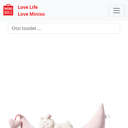
Love Life
Love Miniso