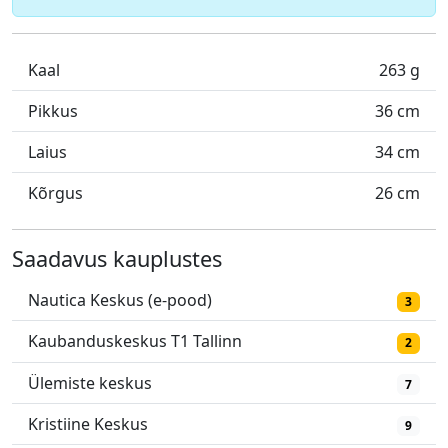
Kaal
263 g
Pikkus
36 cm
Laius
34 cm
Kõrgus
26 cm
Saadavus kauplustes
Nautica Keskus (e-pood)
3
Kaubanduskeskus T1 Tallinn
2
Ülemiste keskus
7
Kristiine Keskus
9