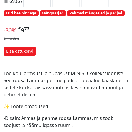
6936735352272
Eriti hea hinnaga
Mänguasjad
Pehmed mängasjad ja padjad
€
77
-30%
9
€ 13.95
Lisa ostukorvi
Too koju armsust ja hubasust MINISO kollektsioonist!
See roosa Lammas pehme padi on ideaalne kaaslane nii
lastele kui ka täiskasvanutele, kes hindavad nunnut ja
pehmet disaini.
✨ Toote omadused:
-Disain: Armas ja pehme roosa Lammas, mis toob
soojust ja rõõmu igasse ruumi.