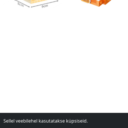
Sellel veebilehel kasutatakse küpsiseid.