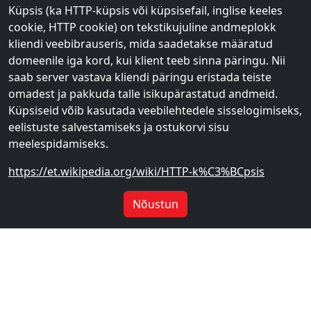
Küpsis (ka HTTP-küpsis või küpsisefail, inglise keeles
cookie, HTTP cookie) on tekstikujuline andmeplokk
kliendi veebibrauseris, mida saadetakse määratud
domeenile iga kord, kui klient teeb sinna päringu. Nii
saab server vastava kliendi päringu eristada teiste
omadest ja pakkuda talle isikupärastatud andmeid.
Küpsiseid võib kasutada veebilehtedele sisselogimiseks,
eelistuste salvestamiseks ja ostukorvi sisu
meelespidamiseks.
https://et.wikipedia.org/wiki/HTTP-k%C3%BCpsis
Nõustun