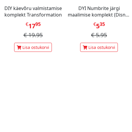
DIY käevõru valmistamise
DYI Numbrite järgi
komplekt Transformation
maalimise komplekt (Disney
Stitch Dinner Party)
€
95
€
35
17
5
€
19.95
€
5.95
Lisa ostukorvi
Lisa ostukorvi