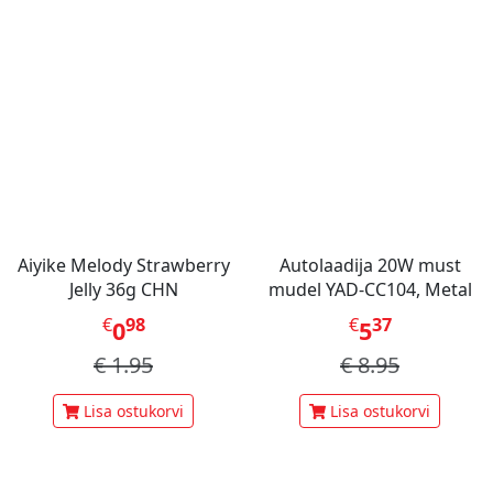
Aiyike Melody Strawberry
Autolaadija 20W must
Jelly 36g CHN
mudel YAD-CC104, Metal
€
98
€
37
0
5
€
1.95
€
8.95
Lisa ostukorvi
Lisa ostukorvi