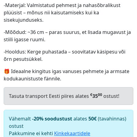
-Materjal: Valmistatud pehmest ja nahasõbralikust
plüüsist – mõnus nii kaisutamiseks kui ka
sisekujunduseks.
-Mõõdud: ~36 cm – paras suurus, et lisada mugavust ja
stiili igasse ruumi.
-Hooldus: Kerge puhastada – soovitatav käsipesu või
õrn pesutsükkel.
🎁 Ideaalne kingitus igas vanuses pehmete ja armsate
kodukaunistuste fännile.
€
00
Tasuta transport Eesti piires alates
35
ostust!
Vähemalt
-20% soodustust
alates
50€
(tavahinnas)
ostust
Pakkumine ei kehti
Kinkekaartidele