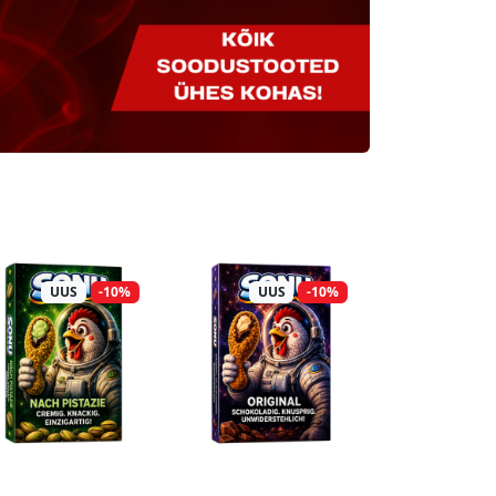
UUS
-10%
UUS
-10%
UUS