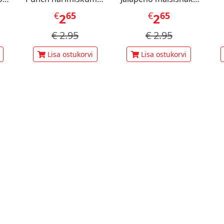
60 g
70 g
pi
€
65
€
65
2
2
€
2.95
€
2.95
Lisa ostukorvi
Lisa ostukorvi