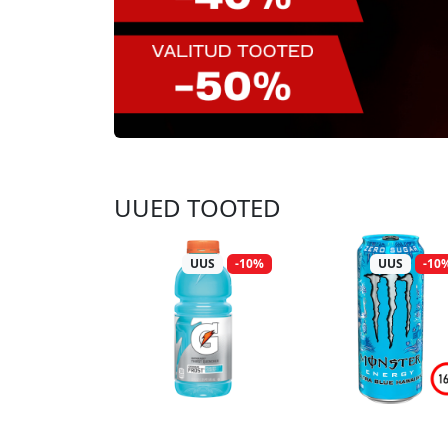
UUED TOOTED
UUS
-10%
UUS
-10