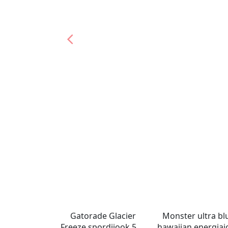
Gatorade Glacier
Monster ultra bl
Freeze spordijook 591
hawaiian energiaj