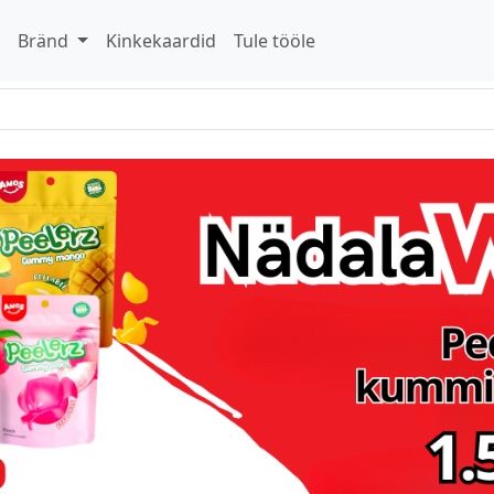
d
Bränd
Kinkekaardid
Tule tööle