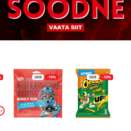
%
UUS
-10%
UUS
-10%