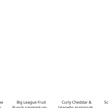
ue
Big League Fruit
Curly Cheddar &
S
ook
Punch närimiskumm
Jalapeño maisisnäkk