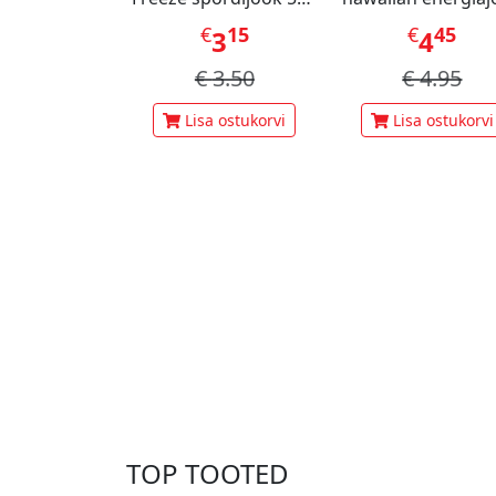
ml
473ml
€
15
€
45
3
4
€
3.50
€
4.95
Lisa ostukorvi
Lisa ostukorvi
TOP TOOTED