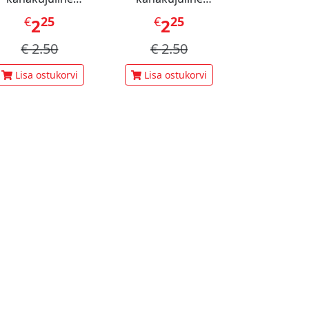
staatsiamaius 60 g
šokolaadimaius 60 g
€
25
€
25
€
1
2
2
3
€
2.50
€
2.50
€
3.
Lisa ostukorvi
Lisa ostukorvi
Lisa ost