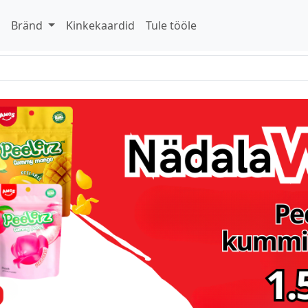
d
Bränd
Kinkekaardid
Tule tööle