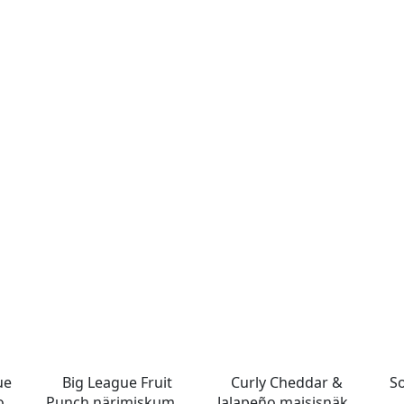
ue
Big League Fruit
Curly Cheddar &
S
ook
Punch närimiskumm
Jalapeño maisisnäkk