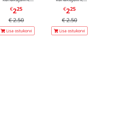
staatsiamaius 60 g
šokolaadimaius 60 g
€
25
€
25
€
1
2
2
3
€
2.50
€
2.50
€
3.
Lisa ostukorvi
Lisa ostukorvi
Lisa ost