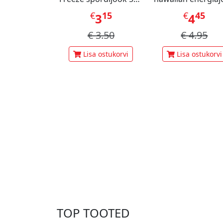
ml
473ml
€
15
€
45
3
4
€
3.50
€
4.95
Lisa ostukorvi
Lisa ostukorvi
TOP TOOTED