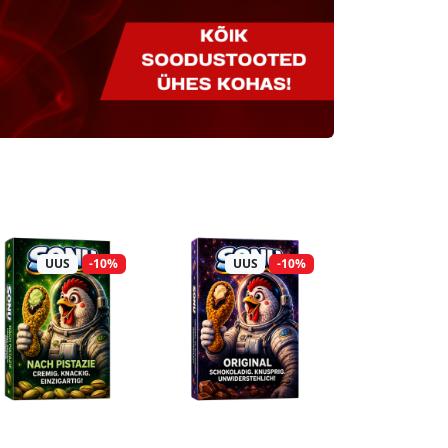
UUS
-10%
UUS
-10%
UUS