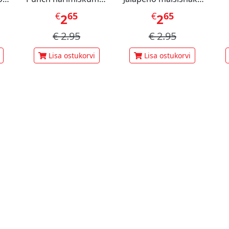
60 g
70 g
pi
€
65
€
65
2
2
€
2.95
€
2.95
Lisa ostukorvi
Lisa ostukorvi