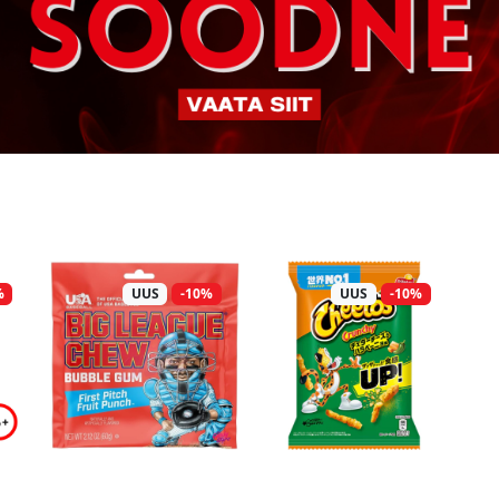
%
UUS
-10%
UUS
-10%