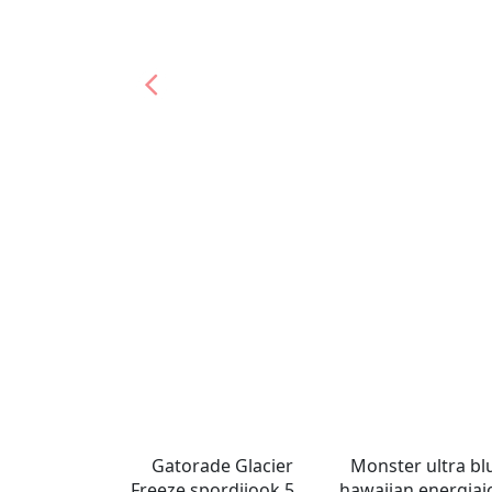
Gatorade Glacier
Monster ultra bl
Freeze spordijook 591
hawaiian energiaj