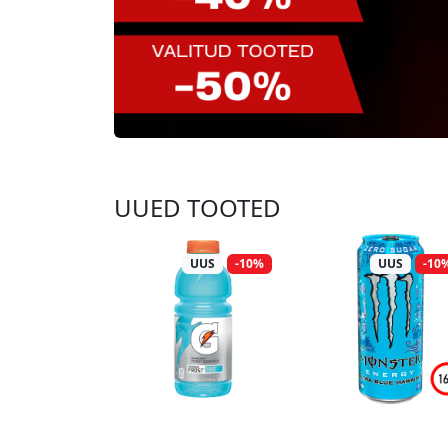
UUED TOOTED
UUS
-10%
UUS
-10