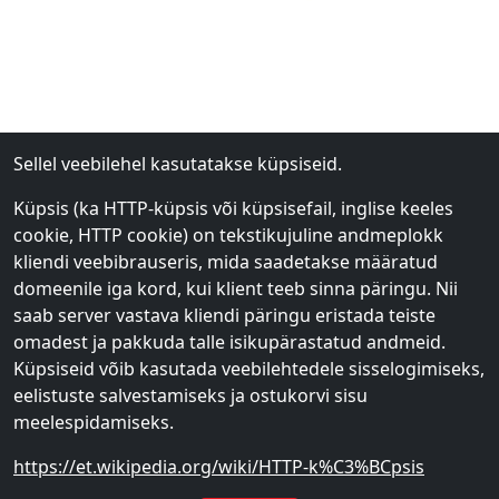
Sellel veebilehel kasutatakse küpsiseid.
Küpsis (ka HTTP-küpsis või küpsisefail, inglise keeles
cookie, HTTP cookie) on tekstikujuline andmeplokk
kliendi veebibrauseris, mida saadetakse määratud
domeenile iga kord, kui klient teeb sinna päringu. Nii
saab server vastava kliendi päringu eristada teiste
omadest ja pakkuda talle isikupärastatud andmeid.
Küpsiseid võib kasutada veebilehtedele sisselogimiseks,
eelistuste salvestamiseks ja ostukorvi sisu
meelespidamiseks.
https://et.wikipedia.org/wiki/HTTP-k%C3%BCpsis