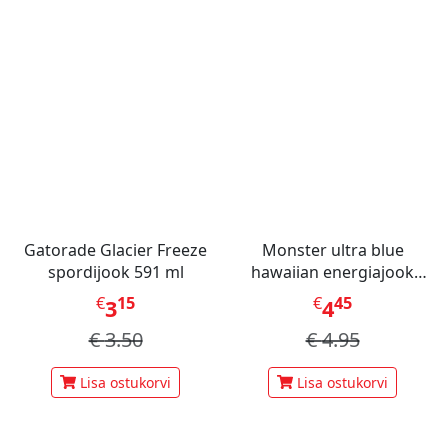
Gatorade Glacier Freeze
Monster ultra blue
spordijook 591 ml
hawaiian energiajook
473ml
€
15
€
45
3
4
€
3.50
€
4.95
Lisa ostukorvi
Lisa ostukorvi