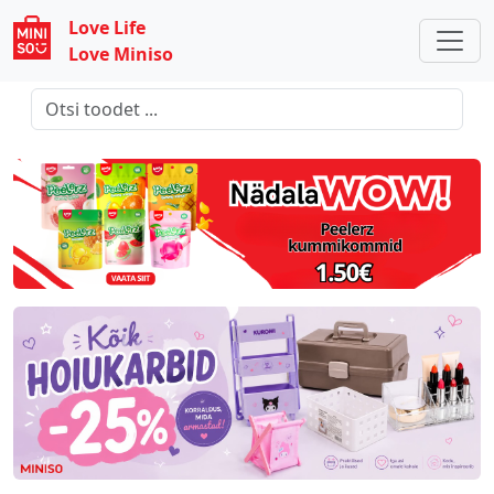
Love Life
Love Miniso