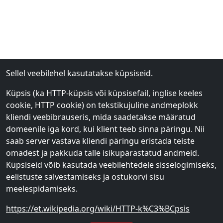
Sellel veebilehel kasutatakse küpsiseid.
Küpsis (ka HTTP-küpsis või küpsisefail, inglise keeles
cookie, HTTP cookie) on tekstikujuline andmeplokk
kliendi veebibrauseris, mida saadetakse määratud
domeenile iga kord, kui klient teeb sinna päringu. Nii
saab server vastava kliendi päringu eristada teiste
omadest ja pakkuda talle isikupärastatud andmeid.
Küpsiseid võib kasutada veebilehtedele sisselogimiseks,
eelistuste salvestamiseks ja ostukorvi sisu
meelespidamiseks.
https://et.wikipedia.org/wiki/HTTP-k%C3%BCpsis