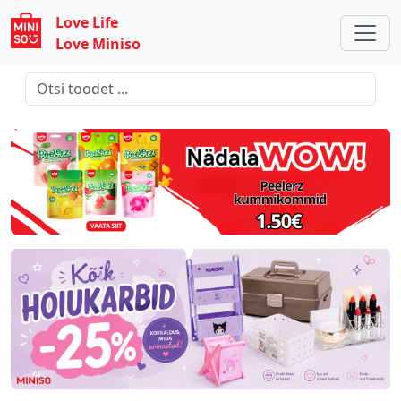
Love Life
Love Miniso