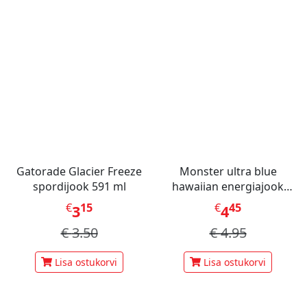
Gatorade Glacier Freeze
Monster ultra blue
spordijook 591 ml
hawaiian energiajook
473ml
€
15
€
45
3
4
€
3.50
€
4.95
Lisa ostukorvi
Lisa ostukorvi