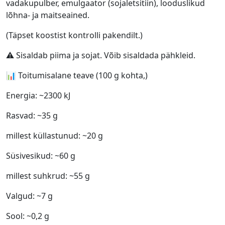
vadakupulber, emulgaator (sojaletsitiin), looduslikud
lõhna- ja maitseained.
(Täpset koostist kontrolli pakendilt.)
⚠️ Sisaldab piima ja sojat. Võib sisaldada pähkleid.
📊 Toitumisalane teave (100 g kohta,)
Energia: ~2300 kJ
Rasvad: ~35 g
millest küllastunud: ~20 g
Süsivesikud: ~60 g
millest suhkrud: ~55 g
Valgud: ~7 g
Sool: ~0,2 g