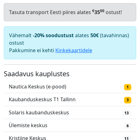
€
00
Tasuta transport Eesti piires alates
35
ostust!
Vähemalt
-20% soodustust
alates
50€
(tavahinnas)
ostust
Pakkumine ei kehti
Kinkekaartidele
Saadavus kauplustes
Nautica Keskus (e-pood)
1
Kaubanduskeskus T1 Tallinn
3
Solaris kaubanduskeskus
13
Ülemiste keskus
6
Kristiine Keskus
11