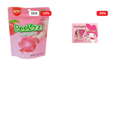
UUS
-23%
-50%