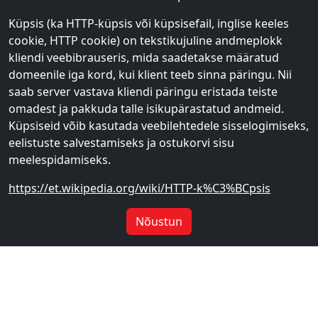
Küpsis (ka HTTP-küpsis või küpsisefail, inglise keeles
cookie, HTTP cookie) on tekstikujuline andmeplokk
kliendi veebibrauseris, mida saadetakse määratud
domeenile iga kord, kui klient teeb sinna päringu. Nii
saab server vastava kliendi päringu eristada teiste
omadest ja pakkuda talle isikupärastatud andmeid.
Küpsiseid võib kasutada veebilehtedele sisselogimiseks,
eelistuste salvestamiseks ja ostukorvi sisu
meelespidamiseks.
https://et.wikipedia.org/wiki/HTTP-k%C3%BCpsis
Nõustun