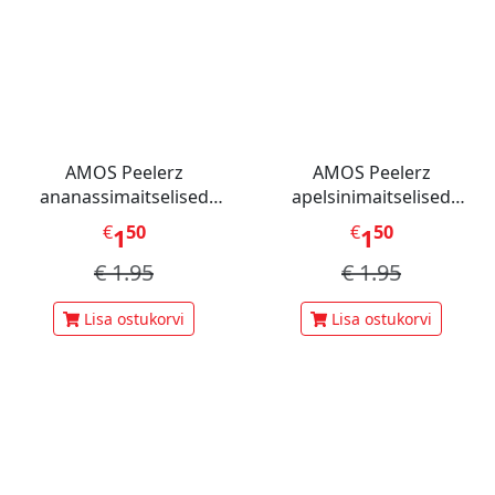
AMOS Peelerz
AMOS Peelerz
ananassimaitselised
apelsinimaitselised
kummikommid 65 g
kummikommid 65 g
€
50
€
50
1
1
€
1.95
€
1.95
Lisa ostukorvi
Lisa ostukorvi