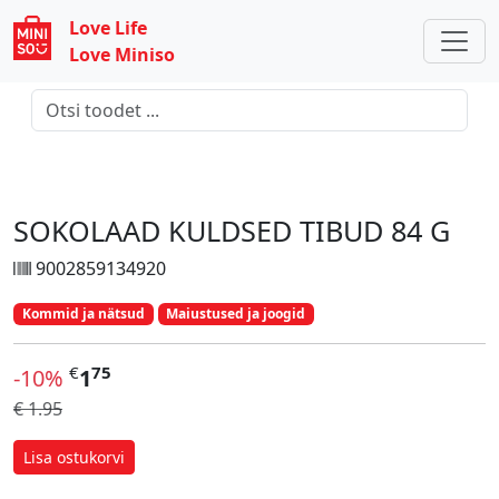
Love Life
Love Miniso
SOKOLAAD KULDSED TIBUD 84 G
9002859134920
Kommid ja nätsud
Maiustused ja joogid
€
75
-10%
1
€ 1.95
Lisa ostukorvi