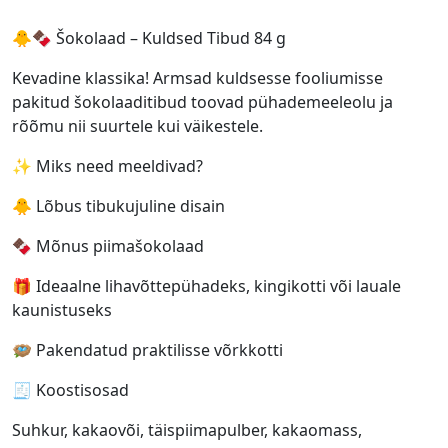
🐥🍫 Šokolaad – Kuldsed Tibud 84 g
Kevadine klassika! Armsad kuldsesse fooliumisse
pakitud šokolaaditibud toovad pühademeeleolu ja
rõõmu nii suurtele kui väikestele.
✨ Miks need meeldivad?
🐥 Lõbus tibukujuline disain
🍫 Mõnus piimašokolaad
🎁 Ideaalne lihavõttepühadeks, kingikotti või lauale
kaunistuseks
🪺 Pakendatud praktilisse võrkkotti
🧾 Koostisosad
Suhkur, kakaovõi, täispiimapulber, kakaomass,