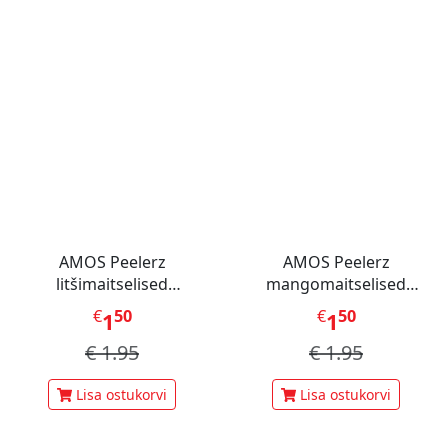
AMOS Peelerz
AMOS Peelerz
litšimaitselised
mangomaitselised
kummikommid 65 g
kummikommid 65 g
€
50
€
50
1
1
€
1.95
€
1.95
Lisa ostukorvi
Lisa ostukorvi