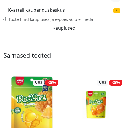
Kvartali kaubanduskeskus
4
Toote hind kaupluses ja e-poes võib erineda
Kauplused
Sarnased tooted
UUS
-23%
UUS
-23%