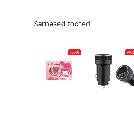
Sarnased tooted
-50%
-40