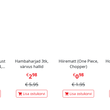
ust
Hambaharjad 3tk,
Hiirematt (One Piece,
Ho
,
värvus hallid
Chopper)
€
98
€
98
2
0
€
5.95
€
1.95
Lisa ostukorvi
Lisa ostukorvi