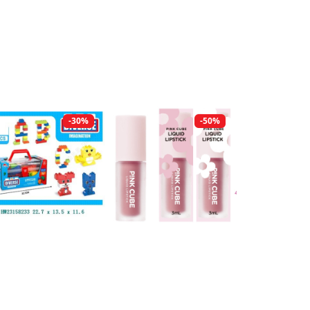
-30%
-50%