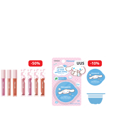
-50%
UUS
-10%