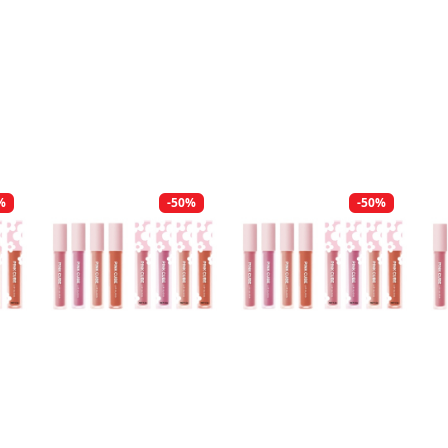
%
-50%
-50%