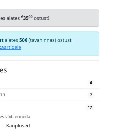
€
00
res alates
35
ostust!
st
alates
50€
(tavahinnas) ostust
kaartidele
es
6
inn
7
17
es võib erineda
Kauplused