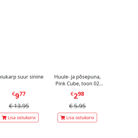
iukarp suur sinine
Huule- ja põsepuna,
Pink Cube, toon 02
Roosa
€
77
€
98
9
2
€
13.95
€
5.95
Lisa ostukorvi
Lisa ostukorvi