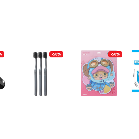
%
-50%
-50%