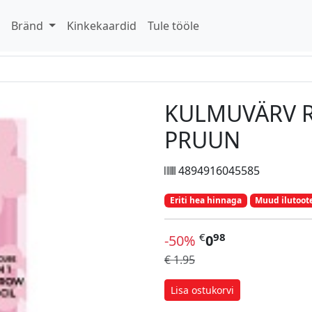
d
Bränd
Kinkekaardid
Tule tööle
KULMUVÄRV R
PRUUN
4894916045585
Eriti hea hinnaga
Muud ilutoot
€
98
-50%
0
€ 1.95
Lisa ostukorvi