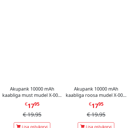
Akupank 10000 mAh
Akupank 10000 mAh
kaabliga must mudel X-001,
kaabliga roosa mudel X-001,
Mini Berry
Mini Berry
€
95
€
95
17
17
€
19.95
€
19.95
Lisa ostukorvi
Lisa ostukorvi