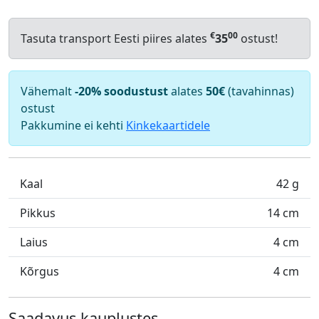
€
00
Tasuta transport Eesti piires alates
35
ostust!
Vähemalt
-20% soodustust
alates
50€
(tavahinnas)
ostust
Pakkumine ei kehti
Kinkekaartidele
Kaal
42 g
Pikkus
14 cm
Laius
4 cm
Kõrgus
4 cm
Saadavus kauplustes