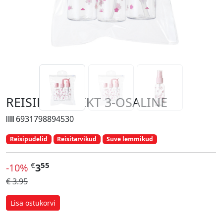
REISIKOMPLEKT 3-OSALINE
6931798894530
Reisipudelid
Reisitarvikud
Suve lemmikud
€
55
-10%
3
€ 3.95
Lisa ostukorvi