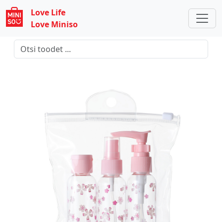
Love Life
Love Miniso