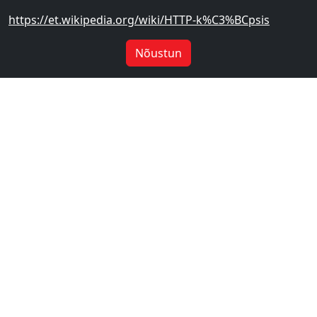
https://et.wikipedia.org/wiki/HTTP-k%C3%BCpsis
Nõustun