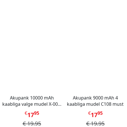
Akupank 10000 mAh
Akupank 9000 mAh 4
kaabliga valge mudel X-001,
kaabliga mudel C108 must
Mini Berry
€
95
€
95
17
17
€
19.95
€
19.95