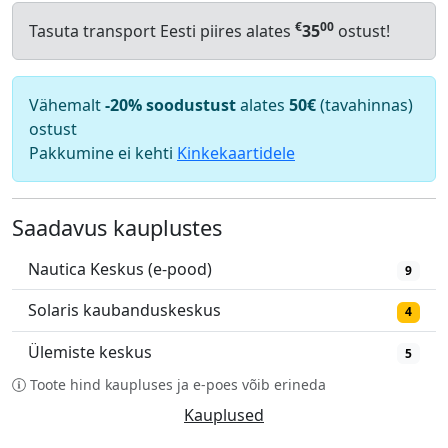
€
00
Tasuta transport Eesti piires alates
35
ostust!
Vähemalt
-20% soodustust
alates
50€
(tavahinnas)
ostust
Pakkumine ei kehti
Kinkekaartidele
Saadavus kauplustes
Nautica Keskus (e-pood)
9
Solaris kaubanduskeskus
4
Ülemiste keskus
5
Toote hind kaupluses ja e-poes võib erineda
Kauplused