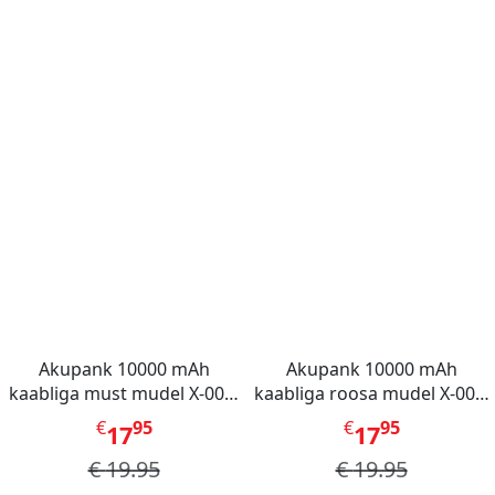
Akupank 10000 mAh
Akupank 10000 mAh
kaabliga must mudel X-001,
kaabliga roosa mudel X-001,
Mini Berry
Mini Berry
€
95
€
95
17
17
€
19.95
€
19.95