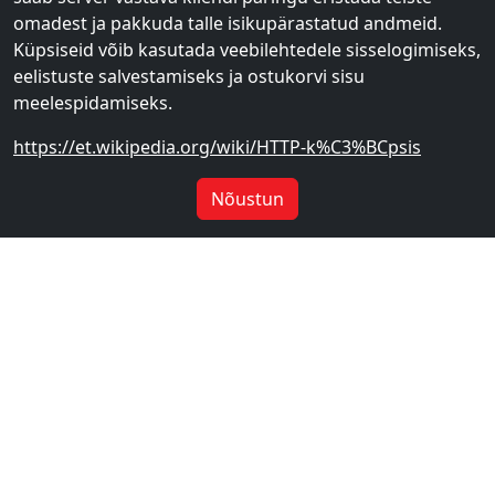
omadest ja pakkuda talle isikupärastatud andmeid.
Küpsiseid võib kasutada veebilehtedele sisselogimiseks,
eelistuste salvestamiseks ja ostukorvi sisu
meelespidamiseks.
https://et.wikipedia.org/wiki/HTTP-k%C3%BCpsis
Nõustun