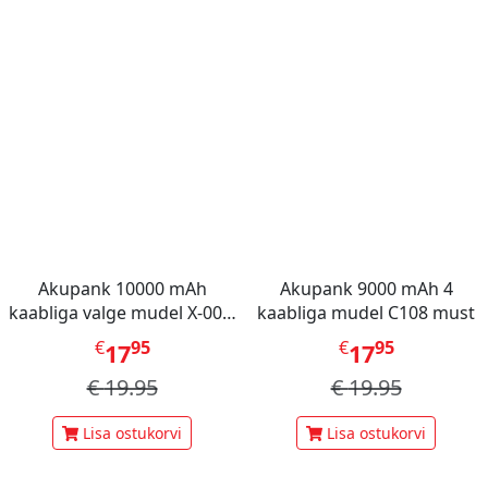
Akupank 10000 mAh
Akupank 9000 mAh 4
kaabliga valge mudel X-001,
kaabliga mudel C108 must
Mini Berry
€
95
€
95
17
17
€
19.95
€
19.95
Lisa ostukorvi
Lisa ostukorvi