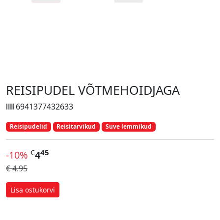
REISIPUDEL VÕTMEHOIDJAGA
6941377432633
Reisipudelid
Reisitarvikud
Suve lemmikud
€
45
-10%
4
€ 4.95
Lisa ostukorvi