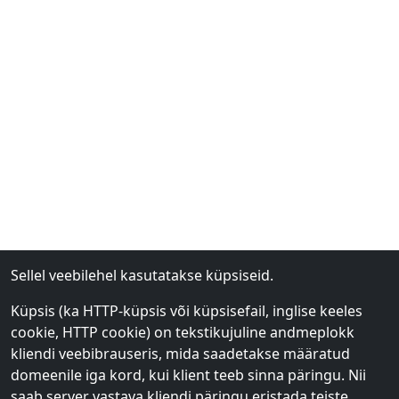
Sellel veebilehel kasutatakse küpsiseid.
Küpsis (ka HTTP-küpsis või küpsisefail, inglise keeles
cookie, HTTP cookie) on tekstikujuline andmeplokk
kliendi veebibrauseris, mida saadetakse määratud
domeenile iga kord, kui klient teeb sinna päringu. Nii
saab server vastava kliendi päringu eristada teiste