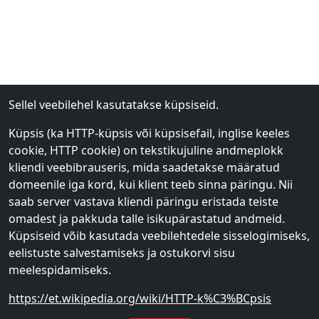
Sellel veebilehel kasutatakse küpsiseid.
Küpsis (ka HTTP-küpsis või küpsisefail, inglise keeles
cookie, HTTP cookie) on tekstikujuline andmeplokk
kliendi veebibrauseris, mida saadetakse määratud
domeenile iga kord, kui klient teeb sinna päringu. Nii
saab server vastava kliendi päringu eristada teiste
omadest ja pakkuda talle isikupärastatud andmeid.
Küpsiseid võib kasutada veebilehtedele sisselogimiseks,
eelistuste salvestamiseks ja ostukorvi sisu
meelespidamiseks.
https://et.wikipedia.org/wiki/HTTP-k%C3%BCpsis