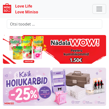
Love Life
Love Miniso