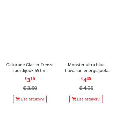
Gatorade Glacier Freeze
Monster ultra blue
spordijook 591 ml
hawaiian energiajook
473ml
€
15
€
45
3
4
€
3.50
€
4.95
Lisa ostukorvi
Lisa ostukorvi