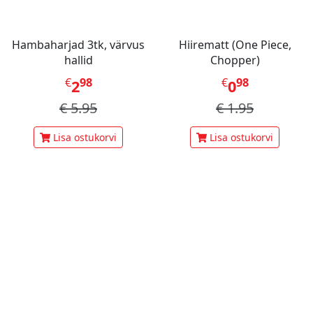
Hambaharjad 3tk, värvus
Hiirematt (One Piece,
hallid
Chopper)
€
98
€
98
2
0
€
5.95
€
1.95
Lisa ostukorvi
Lisa ostukorvi