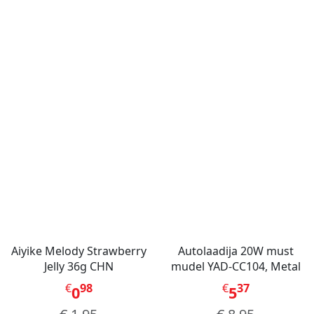
Aiyike Melody Strawberry
Autolaadija 20W must
Jelly 36g CHN
mudel YAD-CC104, Metal
€
98
€
37
0
5