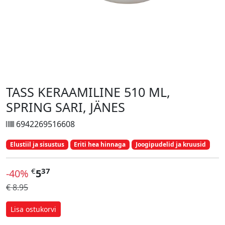
TASS KERAAMILINE 510 ML,
SPRING SARI, JÄNES
6942269516608
Elustiil ja sisustus
Eriti hea hinnaga
Joogipudelid ja kruusid
€
37
-40%
5
€ 8.95
Lisa ostukorvi