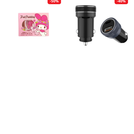
-50%
-40%