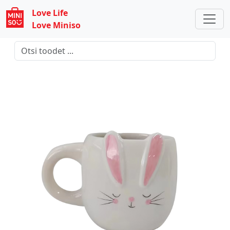
Love Life
Love Miniso