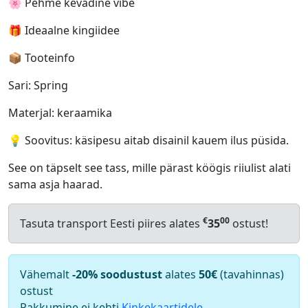
🌸 Pehme kevadine vibe
🎁 Ideaalne kingiidee
📦 Tooteinfo
Sari: Spring
Materjal: keraamika
💡 Soovitus: käsipesu aitab disainil kauem ilus püsida.
See on täpselt see tass, mille pärast köögis riiulist alati
sama asja haarad.
€
00
Tasuta transport Eesti piires alates
35
ostust!
Vähemalt
-20% soodustust
alates
50€
(tavahinnas)
ostust
Pakkumine ei kehti
Kinkekaartidele