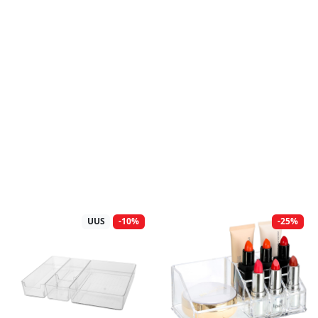
UUS
-10%
-25%