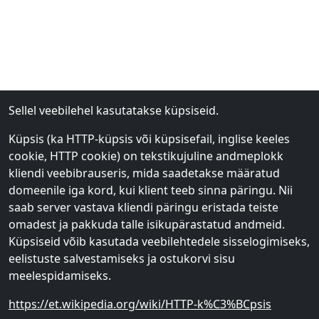
Sellel veebilehel kasutatakse küpsiseid.
Küpsis (ka HTTP-küpsis või küpsisefail, inglise keeles
cookie, HTTP cookie) on tekstikujuline andmeplokk
kliendi veebibrauseris, mida saadetakse määratud
domeenile iga kord, kui klient teeb sinna päringu. Nii
saab server vastava kliendi päringu eristada teiste
omadest ja pakkuda talle isikupärastatud andmeid.
Küpsiseid võib kasutada veebilehtedele sisselogimiseks,
eelistuste salvestamiseks ja ostukorvi sisu
meelespidamiseks.
https://et.wikipedia.org/wiki/HTTP-k%C3%BCpsis