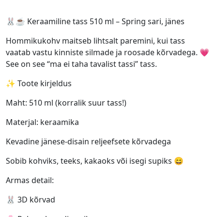
🐰☕ Keraamiline tass 510 ml – Spring sari, jänes
Hommikukohv maitseb lihtsalt paremini, kui tass
vaatab vastu kinniste silmade ja roosade kõrvadega. 💗
See on see “ma ei taha tavalist tassi” tass.
✨ Toote kirjeldus
Maht: 510 ml (korralik suur tass!)
Materjal: keraamika
Kevadine jänese-disain reljeefsete kõrvadega
Sobib kohviks, teeks, kakaoks või isegi supiks 😄
Armas detail:
🐰 3D kõrvad