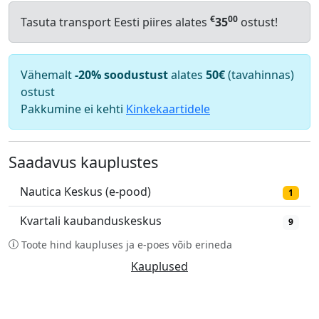
€
00
Tasuta transport Eesti piires alates
35
ostust!
Vähemalt
-20% soodustust
alates
50€
(tavahinnas)
ostust
Pakkumine ei kehti
Kinkekaartidele
Saadavus kauplustes
Nautica Keskus (e-pood)
1
Kvartali kaubanduskeskus
9
Toote hind kaupluses ja e-poes võib erineda
Kauplused