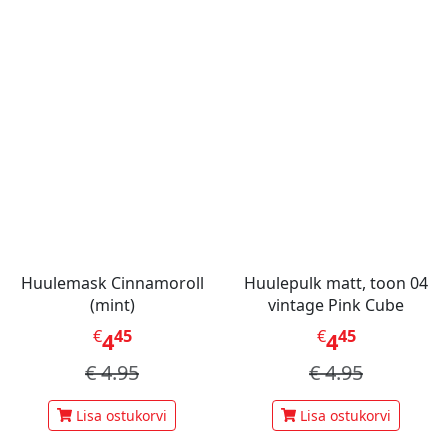
Huulemask Cinnamoroll
Huulepulk matt, toon 04
(mint)
vintage Pink Cube
€
45
€
45
4
4
€
4.95
€
4.95
Lisa ostukorvi
Lisa ostukorvi