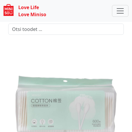
Love Life
Love Miniso