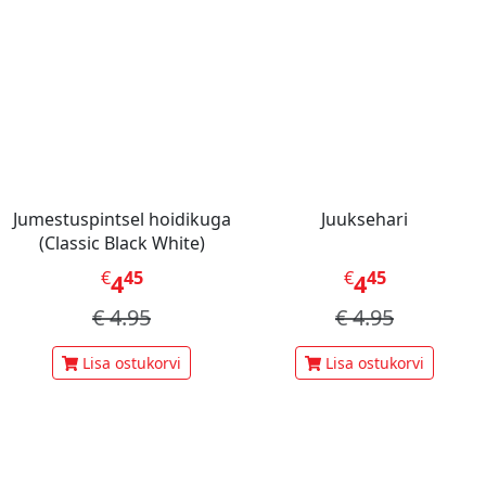
Jumestuspintsel hoidikuga
Juuksehari
(Classic Black White)
€
45
€
45
4
4
€
4.95
€
4.95
Lisa ostukorvi
Lisa ostukorvi