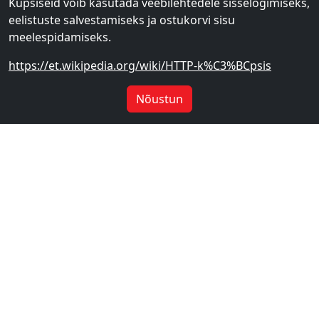
Küpsiseid võib kasutada veebilehtedele sisselogimiseks,
eelistuste salvestamiseks ja ostukorvi sisu
meelespidamiseks.
https://et.wikipedia.org/wiki/HTTP-k%C3%BCpsis
Nõustun