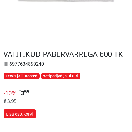
VATITIKUD PABERVARREGA 600 TK
6977634859240
Tervis ja ilutooted
Vatipadjad ja -tikud
€
55
-10%
3
€ 3.95
Lisa ostukorvi