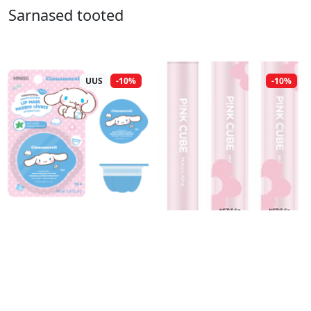
Sarnased tooted
UUS
-10%
-10%