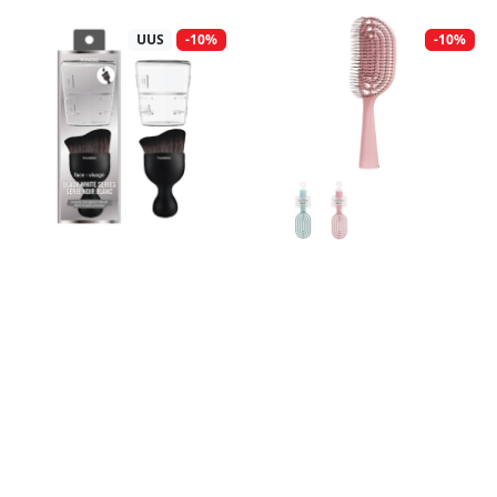
UUS
-10%
-10%